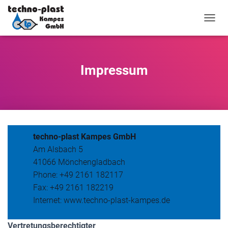
N
A
V
I
G
Impressum
A
T
I
O
N
U
M
techno-plast Kampes GmbH
S
Am Alsbach 5
C
H
41066 Mönchengladbach
A
Phone: +49 2161 182117
L
Fax: +49 2161 182219
T
Internet: www.techno-plast-kampes.de
E
N
Vertretungsberechtigter