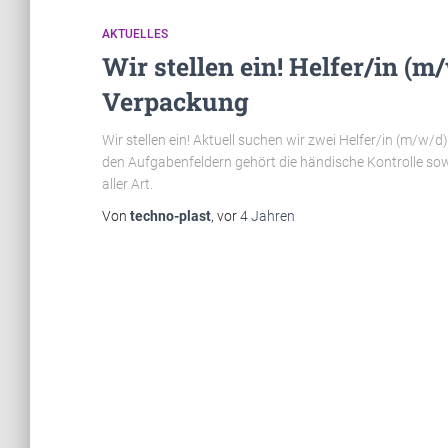
AKTUELLES
Wir stellen ein! Helfer/in (
Verpackung
Wir stellen ein! Aktuell suchen wir zwei Helfer/in (m/w
den Aufgabenfeldern gehört die händische Kontrolle so
aller Art.
Von
techno-plast
, vor
4 Jahren